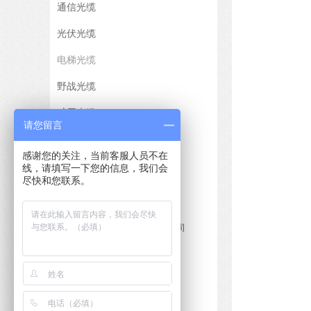
通信光缆
光伏光缆
电梯光缆
野战光缆
矿用光缆
请您留言
铠装光缆
感谢您的关注，当前客服人员不在
布线光缆配套产品
线，请填写一下您的信息，我们会
尽快和您联系。
联系我们
名 称:
上海鑫通通信科技有限公司
地 址:
上海.闵行区春申路1985号
电 话:
13391093438
13917109958
传 真:
021-54530825
邮 箱:
guangqian110@sina.com